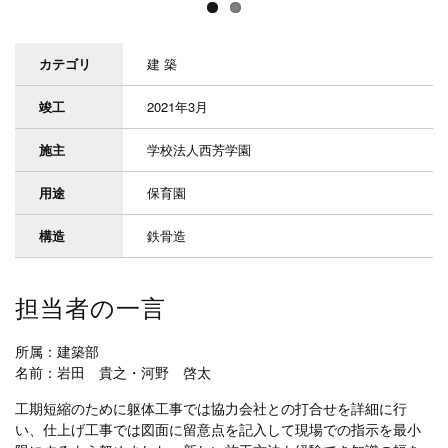
カテゴリ
建 築
竣工
2021年3月
施主
学校法人西芳学園
用途
保育園
構造
鉄骨造
担当者の一言
所属：建築部
名前：岩田 貴之・河野 啓太
工期短縮のために躯体工事では協力会社との打合せを詳細に行
い、仕上げ工事では図面に留意点を記入して現場での指示を最小